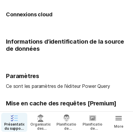
Connexions cloud
Informations d’identification de la source 
de données
Paramètres
Ce sont les paramètres de l’éditeur Power Query
Mise en cache des requêtes [Premium]
Conseil : option 
Activé
.
Mise en cache des requêtes dans Power BI Premium - 
Présentation
Organisation
Planification
Planification
More
du support
des
de
de
Power BI
Architecture
formations
déploiement
l’implémentation