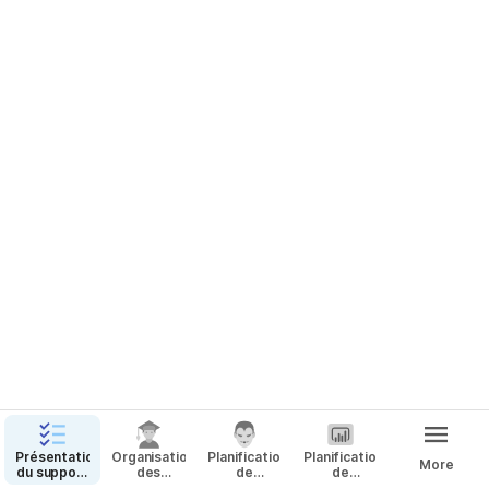
Présentation
Organisation
Planification
Planification
More
du support
des
de
de
Architecture
formations
déploiement
l’implémentation