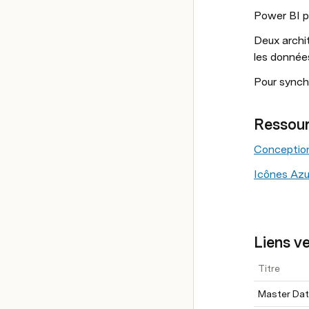
Power BI p
Deux archit
les donnée
Pour synchr
Ressour
Conception
Icônes Azu
Liens v
Titre
Master Da