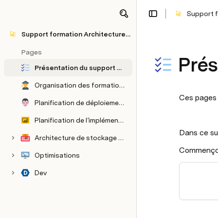
Support f
Support formation Architecture Power BI
Pages
Prés
Présentation du support Architecture Power BI
Organisation des formations Power BI
Ces pages 
Planification de déploiement [WiP]
Planification de l’implémentation de Power BI
Scénarios d'usage [WiP #001]
Dans ce sup
Architecture de stockage & connexion
Commençons
Optimisations
Dev
Power BI Embeded [WiP]